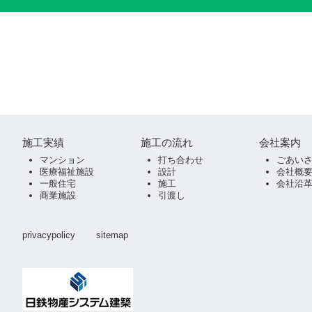
施工実績
施工の流れ
会社案内
マンション
打ち合わせ
ごあい
医療福祉施設
設計
会社概
一般住宅
施工
会社沿
商業施設
引渡し
privacypolicy
sitemap