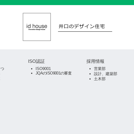
ISO認証
採用情報
さつ
ISO9001
営業部
JQAのISO9001の審査
要
設計、建築部
革
土木部