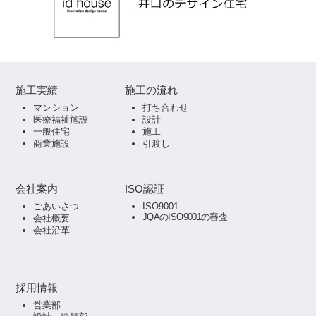
施工実績
施工の流れ
マンション
打ち合わせ
医療福祉施設
設計
一般住宅
施工
商業施設
引渡し
会社案内
ISO認証
ごあいさつ
ISO9001
JQAのISO9001の審査
会社概要
会社沿革
採用情報
営業部