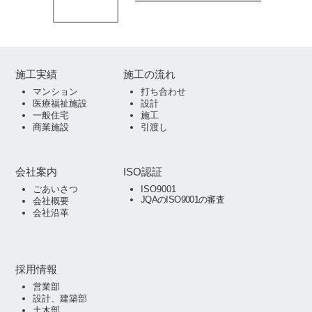
施工実績
施工の流れ
マンション
打ち合わせ
医療福祉施設
設計
一般住宅
施工
商業施設
引渡し
会社案内
ISO認証
ごあいさつ
ISO9001
JQAのISO9001の審査
会社概要
会社沿革
採用情報
営業部
設計、建築部
土木部