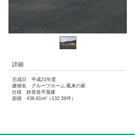
1
/
1
詳細
完成日 平成21年度
建物名 グループホーム 鳳来の家
仕様 鉄骨造平屋建
面積 436.91m²（132.39坪）