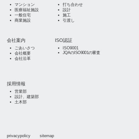
マンション
打ち合わせ
医療福祉施設
設計
一般住宅
施工
商業施設
引渡し
会社案内
ISO認証
ごあいさつ
ISO9001
JQAのISO9001の審査
会社概要
会社沿革
採用情報
営業部
設計、建築部
土木部
privacypolicy
sitemap