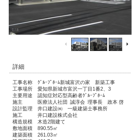
1
/
8
詳細
工事名称 ｸﾞﾙｰﾌﾟﾎｰﾑ新城富沢の家 新築工事
工事場所 愛知県新城市富沢一丁目1番2、3
主要用途 認知症対応型高齢者ｸﾞﾙｰﾌﾟﾎｰﾑ
施主 医療法人社団 誠淳会 理事長 政本 啓
設計監理 井口建設㈱ 一級建築士事務所
施工 井口建設株式会社
構造規模 木造2階建て
敷地面積 890.55㎡
建築面積 261.03㎡