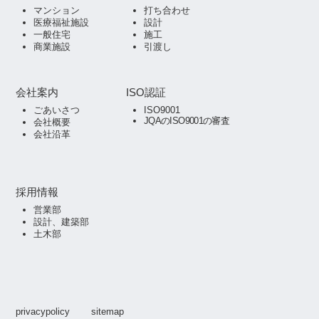
マンション
打ち合わせ
医療福祉施設
設計
一般住宅
施工
商業施設
引渡し
会社案内
ISO認証
ごあいさつ
ISO9001
JQAのISO9001の審査
会社概要
会社沿革
採用情報
営業部
設計、建築部
土木部
privacypolicy
sitemap