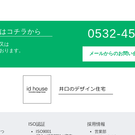
0532-45
談はコチラから
又は
おります。
メールからのお問い
ISO認証
採用情報
さつ
ISO9001
営業部