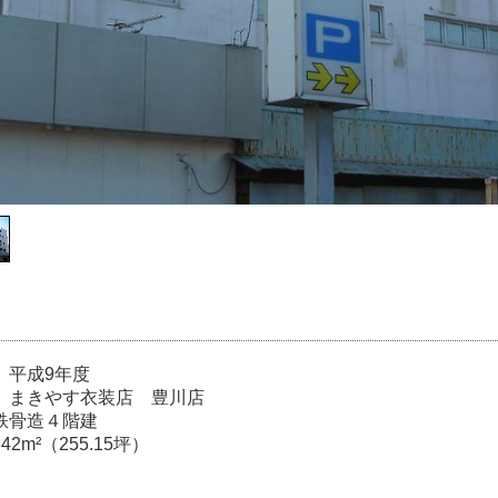
 平成9年度
 まきやす衣装店 豊川店
鉄骨造４階建
2m²（255.15坪）